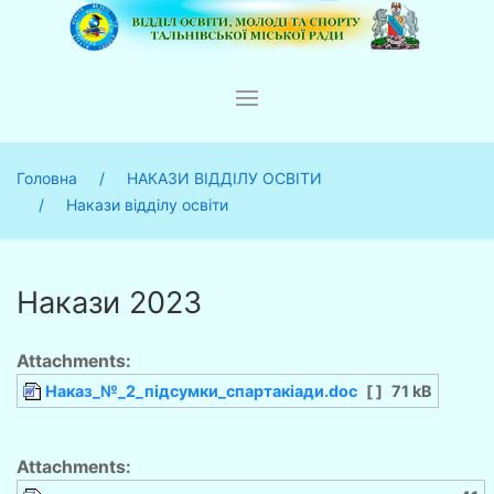
Головна
НАКАЗИ ВІДДІЛУ ОСВІТИ
Накази відділу освіти
Накази 2023
Attachments:
Наказ_№_2_пiдсумки_спартакiади.doc
[ ]
71 kB
Attachments: