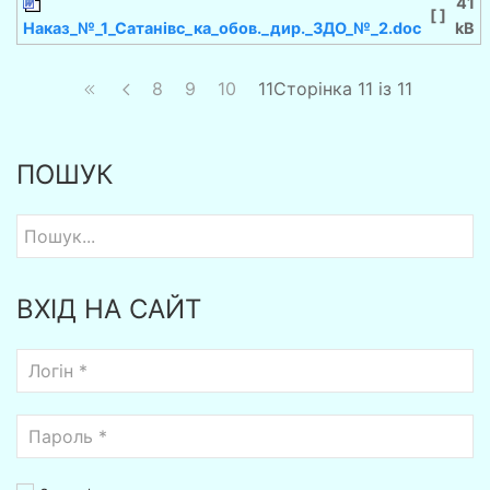
41
[ ]
Наказ_№_1_Сатанiвс_ка_обов._дир._ЗДО_№_2.doc
kB
8
9
10
11
Сторінка 11 із 11
ПОШУК
ВХІД НА САЙТ